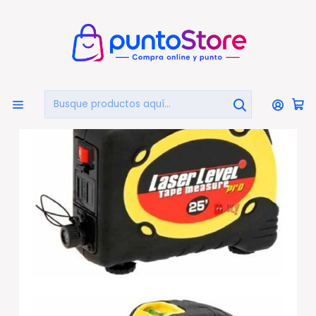
🏠
Bienvenido a PuntoStore.cl
Inicio
HERRAMIENTAS
Huinchas De Medir
Huincha De Medir Con Láser Y Dos Nivel De Burbuja - Ps