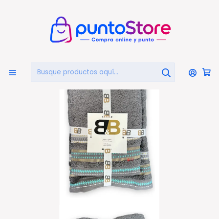
🏠
Bienvenido a PuntoStore.cl
Inicio
HOGAR Y DECORACIÓN
Toallas Y Otros Textiles
Juego De Dos Toallas Turcas Gris/diseño B&b Kitchen -
Ps