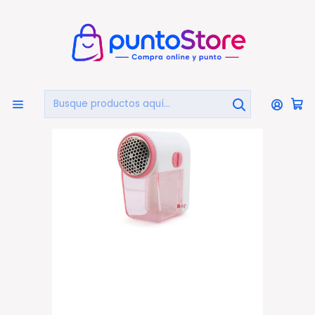
🏠
Bienvenido a PuntoStore.cl
Inicio
HOGAR Y DECORACIÓN
Limpieza
Maquina Quita Pelusas A Pila Rosada - PS