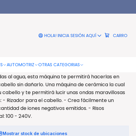
 - Ps
|
izadora Triple De Cabello
rofesional - Ps
HOLA! INICIA SESIÓN AQUÍ
CARRO
DESCRIPCIÓN
 De Cabello Profesional - PS Maquina de ondas triple
OS
AUTOMOTRIZ
OTRAS CATEGORIAS
mperatura de 180 a 220 grados. Luce un cabello con
das al agua, esta máquina te permitirá hacerlas en
abello sin dañarlo. Una máquina de cerámica la cual
 cabello y te permitirá lucir unas ondas maravillosas
s: - Rizador para el cabello. - Crea fácilmente un
antidad de iones negativos emitidos. - Risos
al: 100 - 240V.
Mostrar stock de ubicaciones