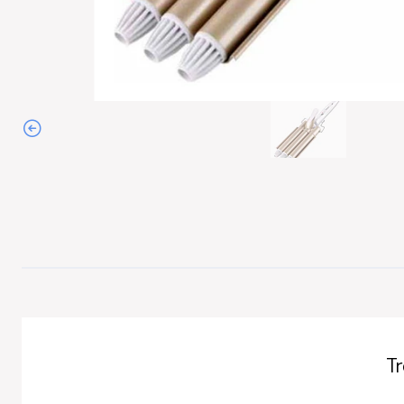
Agotado
T