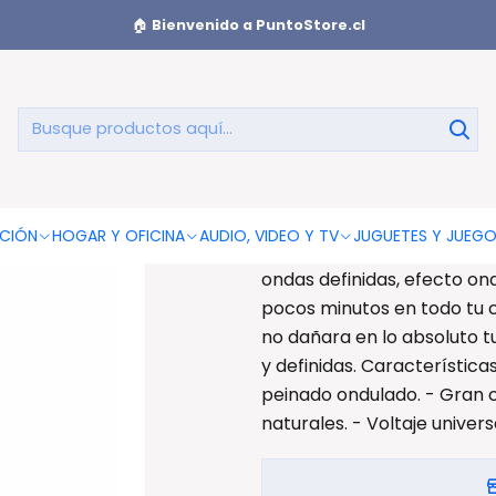
nduladoras
Onduladora Rizadora Triple De Cabello Profesional
🏠
Bienvenido a PuntoStore.cl
Onduladora R
P
Onduladora Rizadora Triple
CIÓN
HOGAR Y OFICINA
AUDIO, VIDEO Y TV
JUGUETES Y JUEG
de cerámica, control de te
ondas definidas, efecto on
pocos minutos en todo tu c
no dañara en lo absoluto tu
y definidas. Característica
peinado ondulado. - Gran c
naturales. - Voltaje univers