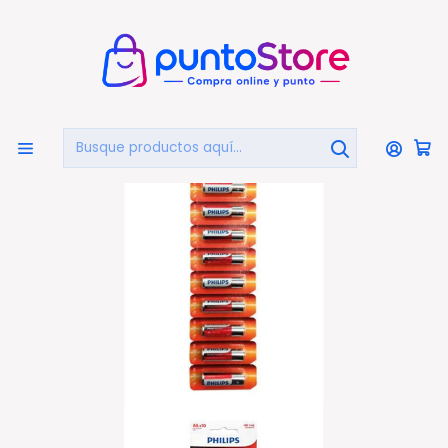
🏠
Bienvenido a PuntoStore.cl
Inicio
PILAS Y CARGADORES
Pilas Y Baterías
Pack 10 Pilas Alcalinas Aa Philips - Ps