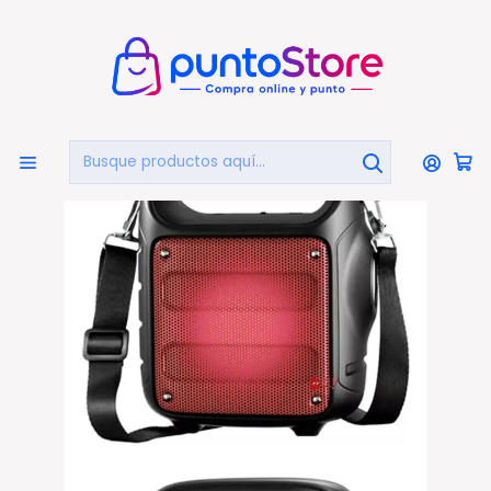
🏠
Bienvenido a PuntoStore.cl
Inicio
AUDIO Y VIDEO
Audio
Parlantes Portátiles
Parlante Bluetooth Con Iluminación Rojo 5w Rms
Portátil - Ps