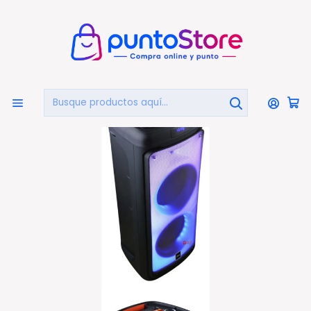
🏠
Bienvenido a PuntoStore.cl
Inicio
AUDIO Y VIDEO
Audio
Parlantes Portátiles
Parlante Flaming Dance Pantalla Led Con Control
Central - Ps