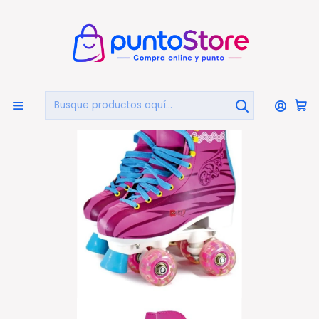
🏠
Bienvenido a PuntoStore.cl
Inicio
Patines 4 Ruedas Iluminación Y Accesorios Talla 33 Y 37
- Ps