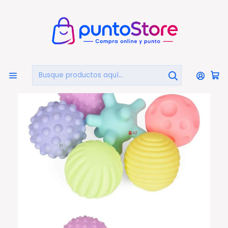
🏠
Bienvenido a PuntoStore.cl
Inicio
JUGUETES Y JUEGOS
Bebés
Pelotas Sensoriales Sensory Rollers Bebés Y Niños - Ps