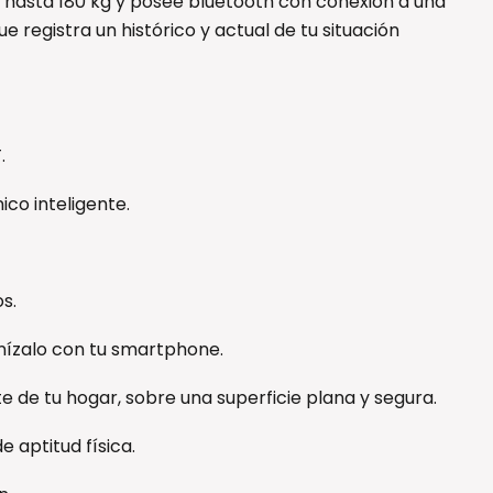
g hasta 180 kg y posee bluetooth con conexión a una
e registra un histórico y actual de tu situación
.
ico inteligente.
s.
nízalo con tu smartphone.
rte de tu hogar, sobre una superficie plana y segura.
e aptitud física.