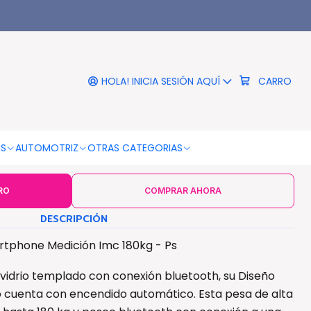
 180kg - Ps
|
al Bluetooth Smartphone
ión Imc 180kg - Ps
HOLA! INICIA SESIÓN AQUÍ
CARRO
COLOR
Negro
OS
AUTOMOTRIZ
OTRAS CATEGORIAS
RO
COMPRAR AHORA
DESCRIPCIÓN
artphone Medición Imc 180kg - Ps
vidrio templado con conexión bluetooth, su Diseño
o cuenta con encendido automático. Esta pesa de alta