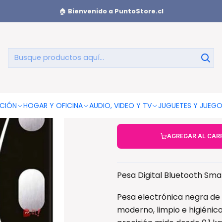
sas De Baño
Pesa Digital Bluetooth Smartphone Medición Imc
🏠
Bienvenido a PuntoStore.cl
Pesa Digit
Medic
CIÓN
HOGAR Y OFICINA
AUDIO, VIDEO Y TV
JUGUETES Y JUEG
AGREGAR AL CAR
Pesa Digital Bluetooth Sm
Pesa electrónica negra de 
moderno, limpio e higiénic