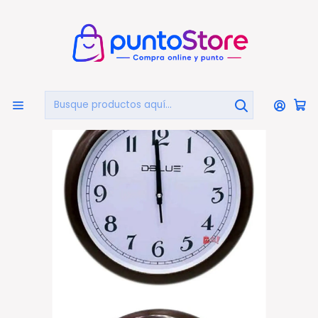
🏠
Bienvenido a PuntoStore.cl
Inicio
HOGAR Y DECORACIÓN
Relojes Murales
Reloj Para Pared De 15.7 Pulgadas Borde Café Oscuro -
Ps