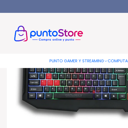
Inicio
PUNTO GAMER
Teclados Gamer
Teclado Gamer Pc U
PUNTO GAMER Y STREAMING
COMPUTA