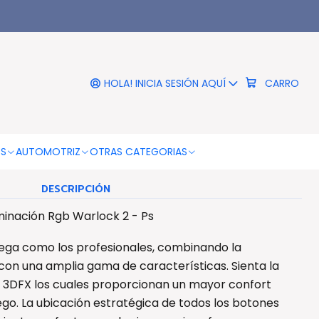
|
er Pc Usb Iluminación Rgb
Warlock 2 - Ps
HOLA! INICIA SESIÓN AQUÍ
CARRO
COLOR DEL TECLADO
Negro
OS
AUTOMOTRIZ
OTRAS CATEGORIAS
DESCRIPCIÓN
inación Rgb Warlock 2 - Ps
uega como los profesionales, combinando la
on una amplia gama de características. Sienta la
 3DFX los cuales proporcionan un mayor confort
ego. La ubicación estratégica de todos los botones