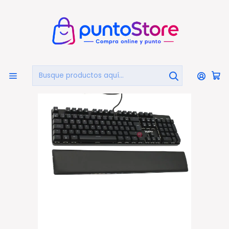
🏠
Bienvenido a PuntoStore.cl
Inicio
PUNTO GAMER
Teclados Gamer
Teclado Mecánico Imation IMJ93 RGB con
Apoyamuñecas - PS