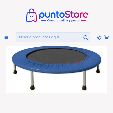
🏠
Bienvenido a PuntoStore.cl
Inicio
DEPORTES Y FITNESS
Camas Elásticas
Trampolín Fitness Power Jump Con Diámetro De 100cm
- Ps