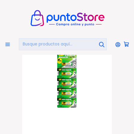
🏠
Bienvenido a PuntoStore.cl
Inicio
PILAS Y CARGADORES
Pilas Y Baterías
5 Pilas Gp 27a 12v High Voltaje Alcalina - PS