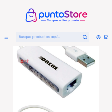
🏠
Bienvenido a PuntoStore.cl
Inicio
COMPUTACIÓN
Conectividad Y Redes
Adaptador Usb A Rj45 Lan Internet - Ps