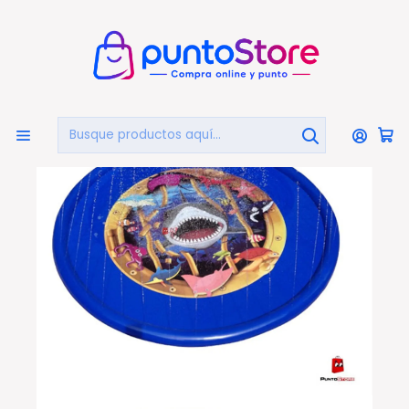
🏠
Bienvenido a PuntoStore.cl
Inicio
OTRAS CATEGORIAS
Piscinas Y Accesorios
Alfombras De Agua
Alfombra Piscina Lanza Chorros De Agua 170cms
Tiburón - Ps