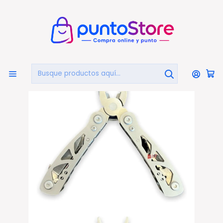
🏠
Bienvenido a PuntoStore.cl
Inicio
OTRAS CATEGORIAS
Camping
Accesorios de Camping
Alicate Táctico Multiuso De Bolsillo 9 En 1 - Ps