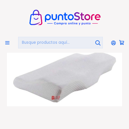
🏠
Bienvenido a PuntoStore.cl
Inicio
HOGAR Y DECORACIÓN
Almohadas
Almohada Viscoelástica Cervical Terapéutica 50cms -
Ps