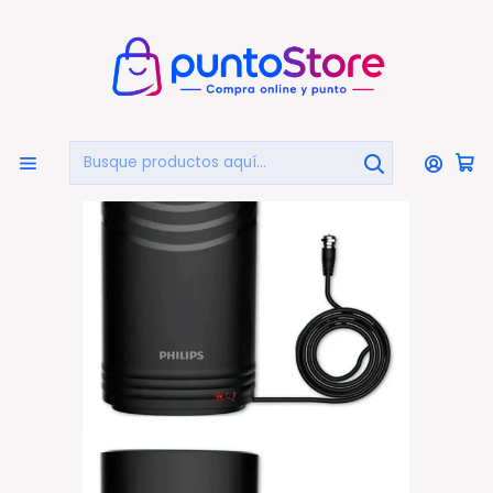
🏠
Bienvenido a PuntoStore.cl
Inicio
Antena Para Tv Omnidireccional Hdtv Philips - Ps