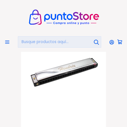
🏠
Bienvenido a PuntoStore.cl
Inicio
INSTRUMENTOS MUSICALES
Armónicas
Armónica Trémolo 24 Agujeros Afinación C - Ps