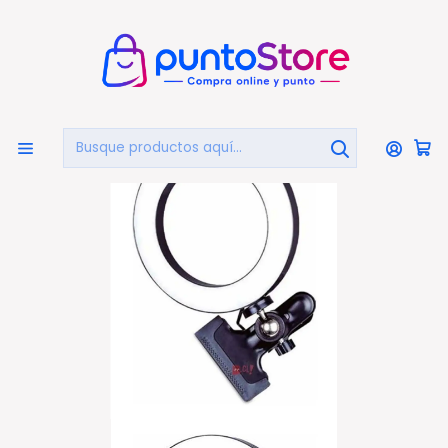
🏠
Bienvenido a PuntoStore.cl
Inicio
CELULARES Y ACCESORIOS
Aros De Luz
Aro De Luz Led Para Celular Con Control De Luz Y Clip -
Ps