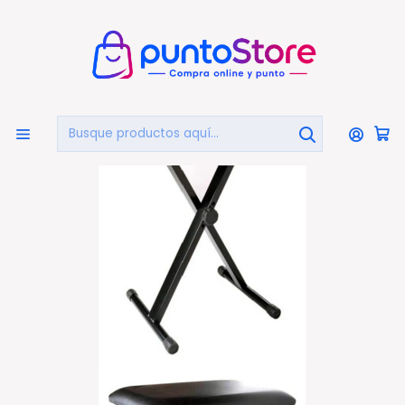
🏠
Bienvenido a PuntoStore.cl
Inicio
Asiento Para Teclado O Piano Acolchado Sonun - Ps