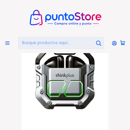
🏠
Bienvenido a PuntoStore.cl
Inicio
PUNTO GAMER
Audífonos Gamer
Audífonos Bluetooth Gamer Iluminación Lenovo Xt81
Negro - PS