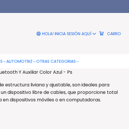
|
Con Conexión Bluetooth Y
liar Color Azul - Ps
HOLA! INICIA SESIÓN AQUÍ
CARRO
RO
COMPRAR AHORA
DESCRIPCIÓN
OS
AUTOMOTRIZ
OTRAS CATEGORIAS
tooth Y Auxiliar Color Azul - Ps
 estructura liviana y ajustable, son ideales para
un dispositivo libre de cables, que proporcione total
a en dispositivos móviles o en computadoras.