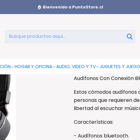
dífonos Con Conexión Bluetooth Y Auxiliar Color Azul - Ps
🏠
Bienvenido a PuntoStore.cl
Audífonos 
Auxi
AGREGAR AL CAR
CIÓN
HOGAR Y OFICINA
AUDIO, VIDEO Y TV
JUGUETES Y JUEG
Audífonos Con Conexión Blue
Estos cómodos audífonos de
personas que requieren de 
libertad al escuchar músic
Características:
- Audífonos bluetooth.