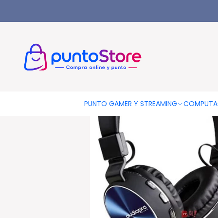
Inicio
AUDIO Y VIDEO
AUDIFONOS
Audifonos Bluetooth
Au
PUNTO GAMER Y STREAMING
COMPUTA