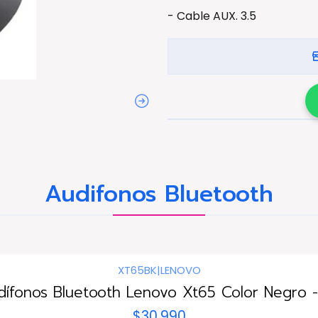
- Cable AUX. 3.5
Audifonos Bluetooth
XT65BK
|
LENOVO
dífonos Bluetooth Lenovo Xt65 Color Negro -
$30.990