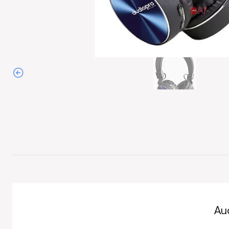
Agotado
Au