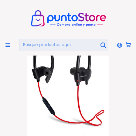
🏠
Bienvenido a PuntoStore.cl
Inicio
AUDIO Y VIDEO
AUDIFONOS
Audifonos Bluetooth
Audífonos Deportivos Bluetooth Recargable Color Rojo
- Ps