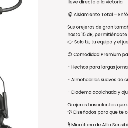
lleve directo a la victoria.
🎧 Aislamiento Total – Enf
Sus orejeras de gran tamañ
hasta 15 dB, permitiéndote
👉 Solo tú, tu equipo y el ju
😌 Comodidad Premium par
- Hechos para largas jornad
- Almohadillas suaves de c
- Diadema acolchada y aju
Orejeras basculantes que 
💡 Diseñados para que te ol
🎙 Micrófono de Alta Sensibi