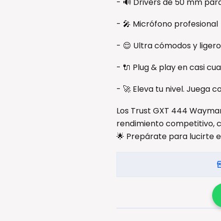
- 🔊 Drivers de 50 mm par
- 🎤 Micrófono profesional
- 😌 Ultra cómodos y liger
- 🔌 Plug & play en casi cu
- 🚀 Eleva tu nivel. Juega 
Los Trust GXT 444 Wayman 
rendimiento competitivo, 
🌟 Prepárate para lucirte 