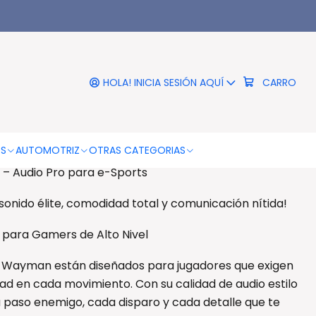
|
Gamer Pro e-Sports Trust
 444 Wayman - PS
HOLA! INICIA SESIÓN AQUÍ
CARRO
DESCRIPCIÓN
orts Trust GXT 444 Wayman - PS
OS
AUTOMOTRIZ
OTRAS CATEGORIAS
– Audio Pro para e-Sports
onido élite, comodidad total y comunicación nítida!
 para Gamers de Alto Nivel
 Wayman están diseñados para jugadores que exigen
dad en cada movimiento. Con su calidad de audio estilo
 paso enemigo, cada disparo y cada detalle que te