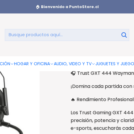
Pro e-Sports Trust GXT 444 Wayman - PS
🏠
Bienvenido a PuntoStore.cl
Audífonos 
GXT
Audífonos Gamer Pro e-Sp
CIÓN
HOGAR Y OFICINA
AUDIO, VIDEO Y TV
JUGUETES Y JUEG
🎧 Trust GXT 444 Wayman 
¡Domina cada partida con s
🔥 Rendimiento Profesional
Los Trust Gaming GXT 444
precisión, potencia y clari
e-sports, escucharás cada