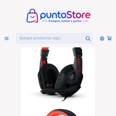
🏠
Bienvenido a PuntoStore.cl
Inicio
Audífonos Gamer Redragon Ares H120 Negro Y Rojo - Ps