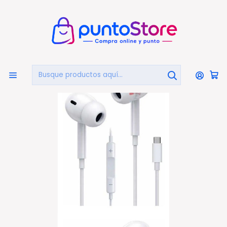
🏠
Bienvenido a PuntoStore.cl
Inicio
AUDIO Y VIDEO
AUDIFONOS
Audífonos Con Cable
Audífonos In-ear Con Conector Tipo C Color Blanco - Ps