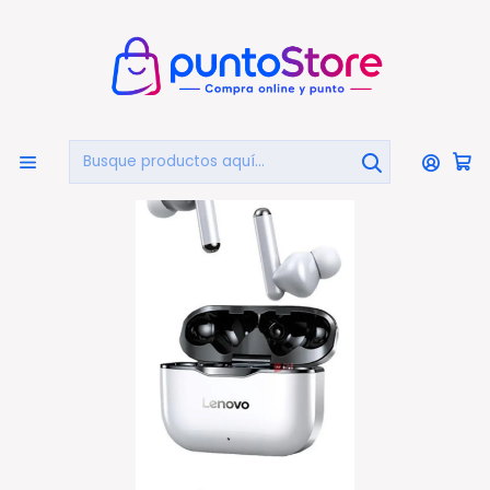
🏠
Bienvenido a PuntoStore.cl
Inicio
AUDIO Y VIDEO
AUDIFONOS
Audifonos Bluetooth
Audífonos Inalámbricos Bluetooth Lenovo Lp1 Tws
Negro - Ps