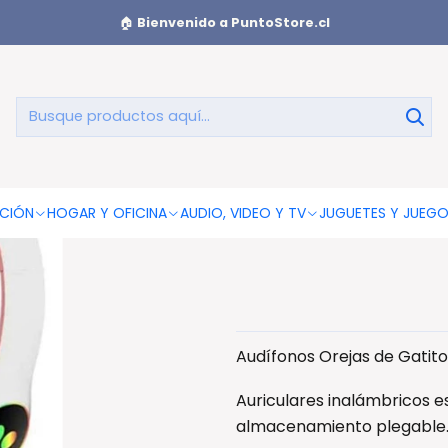
r - Ps
🏠
Bienvenido a PuntoStore.cl
Audífonos O
Ros
CIÓN
HOGAR Y OFICINA
AUDIO, VIDEO Y TV
JUGUETES Y JUEG
Audífonos Orejas de Gatit
Auriculares inalámbricos es
almacenamiento plegable