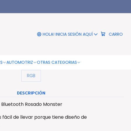
|
rejas De Gatito Bluetooth
ado Monster - Ps
HOLA! INICIA SESIÓN AQUÍ
CARRO
COLOR
Rosa
OS
AUTOMOTRIZ
OTRAS CATEGORIAS
COLOR DE LA LUZ
RGB
DESCRIPCIÓN
o Bluetooth Rosado Monster
 fácil de llevar porque tiene diseño de
.