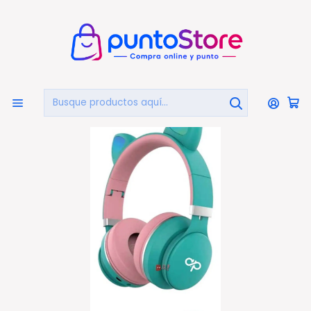
🏠
Bienvenido a PuntoStore.cl
Inicio
AUDIO Y VIDEO
AUDIFONOS
Audifonos Bluetooth
Audífonos Para Niños Bluetooh Con Orejas Led
Turquesa - Ps