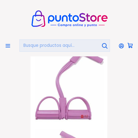
🏠
Bienvenido a PuntoStore.cl
Inicio
DEPORTES Y FITNESS
Bandas Elásticas
Banda Elástica De Tubo Flexible Con Manilla Y Pedal - Ps