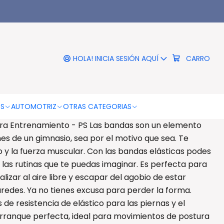
|
Bandas Elásticas Para
trenamiento - Ps
HOLA! INICIA SESIÓN AQUÍ
CARRO
RO
COMPRAR AHORA
DESCRIPCIÓN
OS
AUTOMOTRIZ
OTRAS CATEGORIAS
ara Entrenamiento - PS Las bandas son un elemento
s de un gimnasio, sea por el motivo que sea. Te
y la fuerza muscular. Con las bandas elásticas podes
s las rutinas que te puedas imaginar. Es perfecta para
alizar al aire libre y escapar del agobio de estar
edes. Ya no tienes excusa para perder la forma.
 de resistencia de elástico para las piernas y el
 arranque perfecta, ideal para movimientos de postura