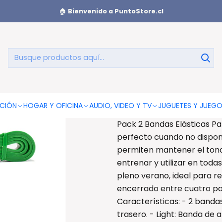
 Elásticas Para Entrenamiento - Ps
🏠
Bienvenido a PuntoStore.cl
Pack 2 
En
AGREGAR AL CAR
CIÓN
HOGAR Y OFICINA
AUDIO, VIDEO Y TV
JUGUETES Y JUEG
Pack 2 Bandas Elásticas P
perfecto cuando no dispone
permiten mantener el tono 
entrenar y utilizar en toda
pleno verano, ideal para re
encerrado entre cuatro par
Características: - 2 bandas
trasero. - Light: Banda de