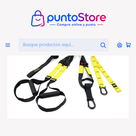
🏠
Bienvenido a PuntoStore.cl
Inicio
DEPORTES Y FITNESS
Bandas Suspensión
Bandas De Suspensión Kit Entrenamiento Resiste 500kg
- Ps