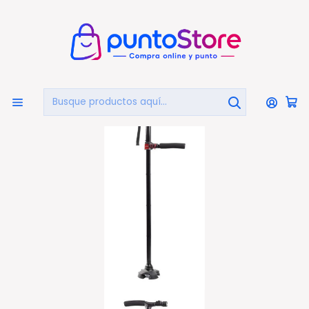
🏠
Bienvenido a PuntoStore.cl
Inicio
OTRAS CATEGORIAS
Salud y Equipamiento Médico
Bastones
Bastón Plegable Con Luz Led Y 4 Puntos De Apoyo - Ps