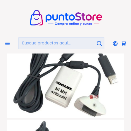
🏠
Bienvenido a PuntoStore.cl
Inicio
PUNTO GAMER
Consolas y Accesorios
Baterías
Batería Recargable Interna Para Joystick Xbox 360 - Ps