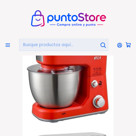
🏠
Bienvenido a PuntoStore.cl
Inicio
HOGAR Y DECORACIÓN
Electrodomésticos
Amasadoras
Batidora Amasadora Irt Estilo Retro Color Rojo - Ps