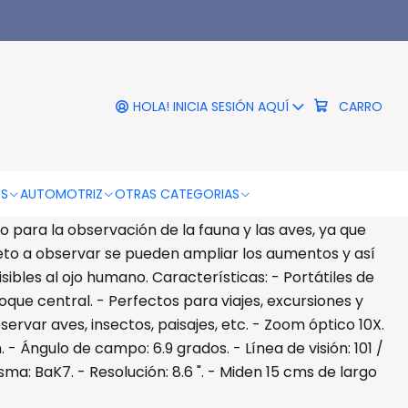
|
 Larga Vista Zoom Óptico
10x - Ps
HOLA! INICIA SESIÓN AQUÍ
CARRO
DESCRIPCIÓN
om Óptico 10X - PS Estos espectaculares binoculares
OS
AUTOMOTRIZ
OTRAS CATEGORIAS
que no te pierdas de nada en tus viajes y paseos. El
para la observación de la fauna y las aves, ya que
eto a observar se pueden ampliar los aumentos y así
isibles al ojo humano. Características: - Portátiles de
foque central. - Perfectos para viajes, excursiones y
ervar aves, insectos, paisajes, etc. - Zoom óptico 10X.
 - Ángulo de campo: 6.9 grados. - Línea de visión: 101 /
sma: BaK7. - Resolución: 8.6 ". - Miden 15 cms de largo