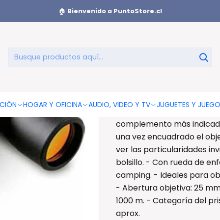
lares
Binoculares Larga Vista Zoom Óptico 10x - Ps
🏠
Bienvenido a PuntoStore.cl
Binoculares
Binoculares Larga Vista Zo
CIÓN
HOGAR Y OFICINA
AUDIO, VIDEO Y TV
JUGUETES Y JUEG
son el completo ideal para 
complemento más indicado 
una vez encuadrado el obj
ver las particularidades inv
bolsillo. - Con rueda de en
camping. - Ideales para obs
- Abertura objetiva: 25 mm.
1000 m. - Categoría del pri
aprox.