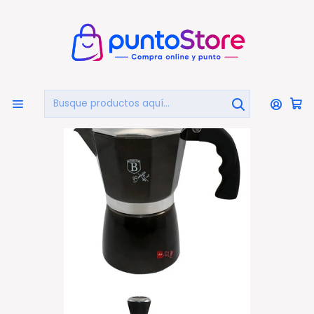
🏠
Bienvenido a PuntoStore.cl
Inicio
HOGAR Y DECORACIÓN
Cafeteras
Cafetera Berlinger Haus Black Aluminio Forjado - Ps