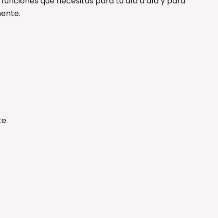
 funciones que necesitas para tu día a día y para
mente.
e.