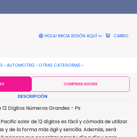
|
 Electrónica De 12 Dígitos
eros Grandes - Ps
HOLA! INICIA SESIÓN AQUÍ
CARRO
COLOR
Negro
OS
AUTOMOTRIZ
OTRAS CATEGORIAS
RO
COMPRAR AHORA
DESCRIPCIÓN
e 12 Dígitos Números Grandes - Ps
acific solar de 12 dígitos es fácil y cómoda de utilizar.
s y de la forma más ágil y sencilla. Además, será