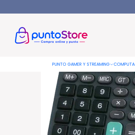
Inicio
LIBRERÍA Y ARTE
Calculadoras
Calculadora Electróni
PUNTO GAMER Y STREAMING
COMPUTA