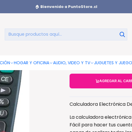
ca De 12 Dígitos Números Grandes - Ps
🏠
Bienvenido a PuntoStore.cl
Calculadora
Núm
CIÓN
HOGAR Y OFICINA
AUDIO, VIDEO Y TV
JUGUETES Y JUEG
AGREGAR AL CAR
Calculadora Electrónica D
La calculadora electrónica P
Fácil para hacer tus cuenta