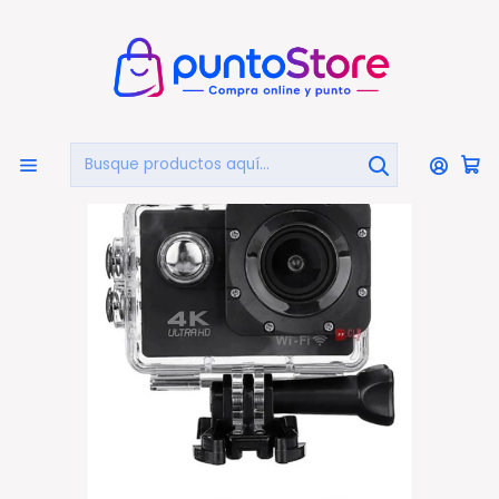
🏠
Bienvenido a PuntoStore.cl
Inicio
AUDIO Y VIDEO
Fotografía Y Video Profesional
Cámaras Deportivas
Cámara Deportiva 4k Con Wifi Sumergible 30mts Ultra
- Ps