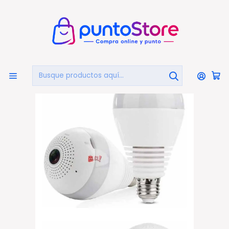
🏠
Bienvenido a PuntoStore.cl
Inicio
HOGAR Y DECORACIÓN
Seguridad
Cámaras Seguridad
Cámara Seguridad Wifi Full Hd Y Ampolleta - Ps