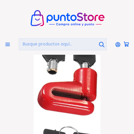
🏠
Bienvenido a PuntoStore.cl
Inicio
AUTOMOTRIZ
Seguridad Vehicular
Candado Freno De Disco Moto O Bicicleta - Ps