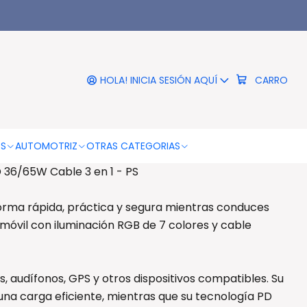
|
Auto RGB USB PD 36/65W
able 3 en 1 - PS
HOLA! INICIA SESIÓN AQUÍ
CARRO
RO
COMPRAR AHORA
DESCRIPCIÓN
OS
AUTOMOTRIZ
OTRAS CATEGORIAS
36/65W Cable 3 en 1 - PS
forma rápida, práctica y segura mientras conduces
móvil con iluminación RGB de 7 colores y cable
ts, audífonos, GPS y otros dispositivos compatibles. Su
 una carga eficiente, mientras que su tecnología PD