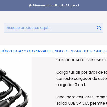
gador Auto RGB USB PD 36/65W Cable 3 en 1 - PS
🏠
Bienvenido a PuntoStore.cl
Cargador 
C
AGREGAR AL CAR
CIÓN
HOGAR Y OFICINA
AUDIO, VIDEO Y TV
JUGUETES Y JUEG
Cargador Auto RGB USB PD 
Carga tus dispositivos de 
con este cargador de auto
cargador 3 en 1.
Ideal para celulares, table
salida USB 5V 3.1A permite