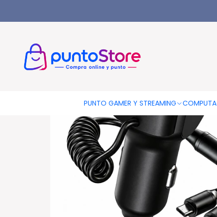
Inicio
CELULARES Y ACCESORIOS
Cables Y Cargadores
Car
PUNTO GAMER Y STREAMING
COMPUTA