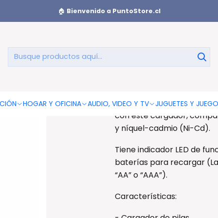
 De Pilas Aa/aaa/9v Dual - Ps
🏠
Bienvenido a PuntoStore.cl
Cargador De 
Cargador De Pilas Aa/aaa/
Recarga baterías “AA”, “AAA
CIÓN
HOGAR Y OFICINA
AUDIO, VIDEO Y TV
JUGUETES Y JUEG
con este cargador, compat
y níquel-cadmio (Ni-Cd).
Tiene indicador LED de fun
baterías para recargar (La
“AA” o “AAA”).
Características:
- Cargador de pilas.