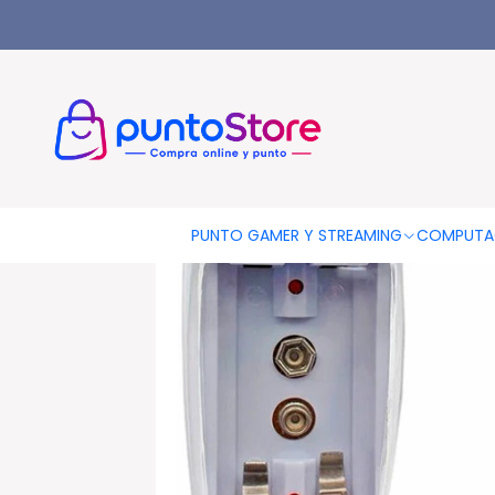
Inicio
PILAS Y CARGADORES
Cargadores De Pilas
Cargador
PUNTO GAMER Y STREAMING
COMPUTA