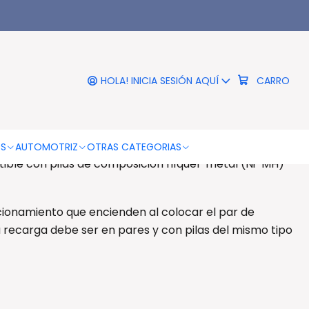
|
Pilas Aa/aaa/9v Dual - Ps
HOLA! INICIA SESIÓN AQUÍ
CARRO
DESCRIPCIÓN
9v Dual - Ps
”, "Baterías 9V" baterías Ni.MH / Ni-Cd recargables,
OS
AUTOMOTRIZ
OTRAS CATEGORIAS
ible con pilas de composición níquel-metal (Ni-MH)
cionamiento que encienden al colocar el par de
 recarga debe ser en pares y con pilas del mismo tipo