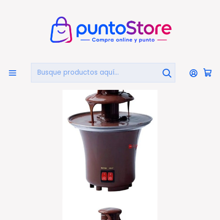
🏠
Bienvenido a PuntoStore.cl
Inicio
HOGAR Y DECORACIÓN
Kits De Fondue
Cascada De Chocolate Fondue De 3 Pisos - Ps