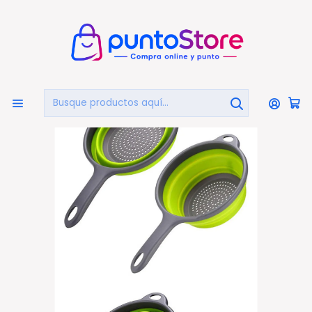
🏠
Bienvenido a PuntoStore.cl
Inicio
HOGAR Y DECORACIÓN
Coladores
Colador De Silicona Plegable Con Mango - Ps