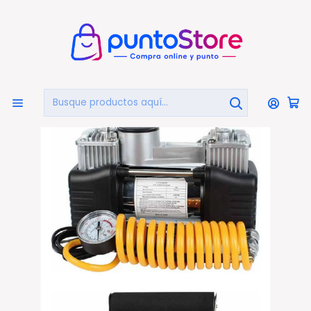
🏠
Bienvenido a PuntoStore.cl
Inicio
AUTOMOTRIZ
Compresores De Aire
Compresor De Aire Metálico Doble Pistón 150psi - Ps