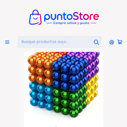
🏠
Bienvenido a PuntoStore.cl
Inicio
JUGUETES Y JUEGOS
Juegos de Creación y Diseño
Cubo Didáctico Magnetico De 216 Bolitas 3mm
Multicolor - Ps